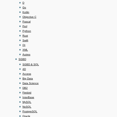
D
Go
Kotlin
Objective C
Pascal
Perl
Python
Rust
Swift
Qt
XML
Autres
SGBD
SGBD & SQL
4D
Access
Big Data
Data Science
DB2
Firebird
InterBase
MySQL
NoSQL
PostgreSQL
Oracle