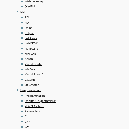
Webmarketing
(X)HTML
EDI
EDI
4D
Delphi
Eclipse
JetBrains
LabVIEW
NetBeans
MATLAB
Scilab
Visual Studio
WinDev
Visual Basic 6
Lazarus
Qt Creator
Programmation
Programmation
Débuter - Algorithmique
2D - 3D - Jeux
Assembleur
C
C++
C#