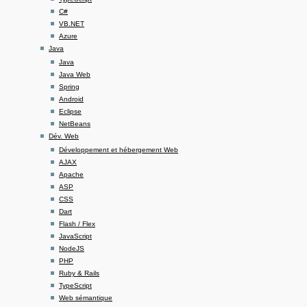
C#
VB.NET
Azure
Java
Java
Java Web
Spring
Android
Eclipse
NetBeans
Dév. Web
Développement et hébergement Web
AJAX
Apache
ASP
CSS
Dart
Flash / Flex
JavaScript
NodeJS
PHP
Ruby & Rails
TypeScript
Web sémantique