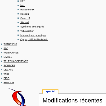
HPC
Mac
Raspberry Pi
Réseau
Green IT
Sécurité
Systèmes embarqués
Virtualisation
Informatique quantique
Crypto, NFT & Blockchain
TUTORIELS
FAQ
WEBINAIRES
LIVRES
TÉLÉCHARGEMENTS
SOURCES
DÉBATS
WIKI
DICO
HUMOUR
spécial
Modifications récentes