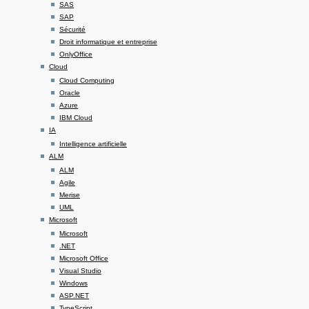
SAS
SAP
Sécurité
Droit informatique et entreprise
OnlyOffice
Cloud
Cloud Computing
Oracle
Azure
IBM Cloud
IA
Intelligence artificielle
ALM
ALM
Agile
Merise
UML
Microsoft
Microsoft
.NET
Microsoft Office
Visual Studio
Windows
ASP.NET
TypeScript