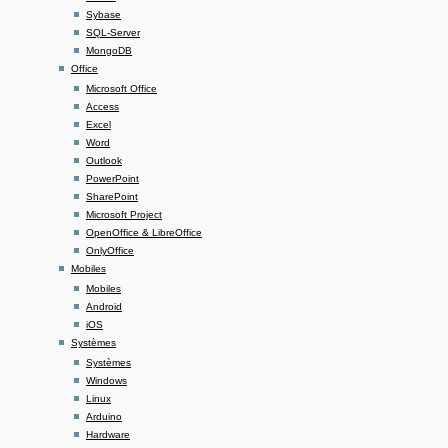
Sybase
SQL-Server
MongoDB
Office
Microsoft Office
Access
Excel
Word
Outlook
PowerPoint
SharePoint
Microsoft Project
OpenOffice & LibreOffice
OnlyOffice
Mobiles
Mobiles
Android
iOS
Systèmes
Systèmes
Windows
Linux
Arduino
Hardware