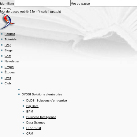
Identifiant
Mot de passe
Loading...
Mot de passe oublié ?
Je m'inscris ! (gratuit)
Forums
Tutoriels
FAQ
Blogs
Chat
Newsletter
Emploi
Études
Droit
Club
DI/DSI Solutions d'entreprise
DI/DSI Solutions d'entreprise
Big Data
BPM
Business Intelligence
Data Science
ERP / PGI
CRM